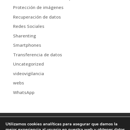
Protección de imágenes
Recuperación de datos
Redes Sociales
Sharenting
Smartphones
Transferencia de datos
Uncategorized
videovigilancia
webs
WhatsApp
Política de Privacidad
Aviso Legal
Utilizamos cookies analíticas para asegurar que damos la
Política de Cookies
Contacto
mejor experiencia al usuario en nuestra web y obtener datos